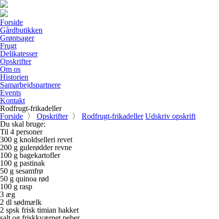
Forside
Gårdbutikken
Grøntsager
Frugt
Delikatesser
Opskrifter
Om os
Historien
Samarbejdspartnere
Events
Kontakt
Rodfrugt-frikadeller
Forside
〉
Opskrifter
〉
Rodfrugt-frikadeller
Udskriv opskrift
Du skal bruge
:
Til 4 personer
300 g knoldselleri revet
200 g gulerødder revne
100 g bagekartofler
100 g pastinak
50 g sesamfrø
50 g quinoa rød
100 g rasp
3 æg
2 dl sødmælk
2 spsk frisk timian hakket
salt og friskkværnet peber