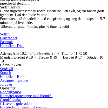
rapsolie til stegning.
Sådan gør du:
Bland ingredienserne til rodfrugtdellerne i en skål, og rør farsen godt
igennem. Lad den hvile ½ time.
Form farsen til frikadeller med en spiseske, og steg dem i rapsolie 5-7
minutter på hver side.
Tilberedningstid: 40 min. plus ½ time hviletid
Selleri
Gulerødder
Pastinak
Kartofler - Ditta
Adelers Allé 102, 4540 Fårevejle St. ・ Tlf.: 40 41 75 50
Mandag-torsdag 9-18 ・ Fredag 9-19 ・ Lørdag 9-17 ・Søndag 10-
19
Gårdbutikken
Spidskål
Squash
Kartofler - Røde
Asparges - grønne
Jordbær
Opskrifter
Rodfrugt-mos
Kartoffel-porresuppe med blomkål
Grønkålssalat
Glaserede gulerødder
Blandede rodfrugter på panden