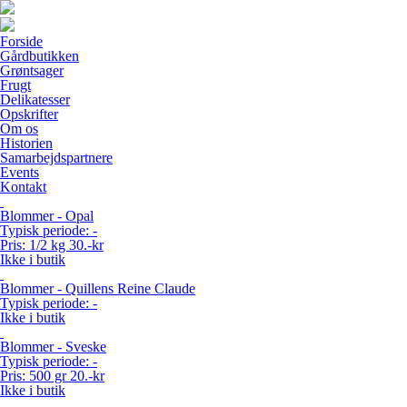
Forside
Gårdbutikken
Grøntsager
Frugt
Delikatesser
Opskrifter
Om os
Historien
Samarbejdspartnere
Events
Kontakt
Blommer - Opal
Typisk periode:
-
Pris:
1/2 kg 30.-kr
Ikke i butik
Blommer - Quillens Reine Claude
Typisk periode:
-
Ikke i butik
Blommer - Sveske
Typisk periode:
-
Pris:
500 gr 20.-kr
Ikke i butik