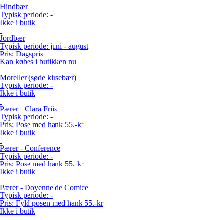
Hindbær
Typisk periode:
-
Ikke i butik
Jordbær
Typisk periode:
juni - august
Pris:
Dagspris
Kan købes i butikken nu
Moreller (søde kirsebær)
Typisk periode:
-
Ikke i butik
Pærer - Clara Friis
Typisk periode:
-
Pris:
Pose med hank 55.-kr
Ikke i butik
Pærer - Conference
Typisk periode:
-
Pris:
Pose med hank 55.-kr
Ikke i butik
Pærer - Doyenne de Comice
Typisk periode:
-
Pris:
Fyld posen med hank 55.-kr
Ikke i butik