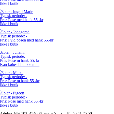
Ikke i butik
Æbler - Ingrid Marie
Typisk periode:
-
Pris:
Pose med hank 55.-kr
Ikke i butik
Æbler - Jonagored
Typisk periode:
-
Pris:
Fyld posen med hank 55.-kr
Ikke i butik
Æbler - Junami
Typisk periode:
-
Pris:
Pose m hank 55.-kr
Kan købes i butikken nu
Æbler - Mutzu
Typisk periode:
-
Pris:
Pose m hank 55.-kr
Ikke i butik
Æbler - Pigeon
Typisk periode:
-
Pris:
Pose med hank 55.-kr
Ikke i butik
Adelers Allé 102, 4540 Fårevejle St. ・ Tlf.: 40 41 75 50