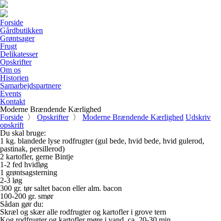
Forside
Gårdbutikken
Grøntsager
Frugt
Delikatesser
Opskrifter
Om os
Historien
Samarbejdspartnere
Events
Kontakt
Moderne Brændende Kærlighed
Forside
〉
Opskrifter
〉
Moderne Brændende Kærlighed
Udskriv
opskrift
Du skal bruge:
1 kg. blandede lyse rodfrugter (gul bede, hvid bede, hvid gulerod,
pastinak, persillerod)
2 kartofler, gerne Bintje
1-2 fed hvidløg
1 grøntsagsterning
2-3 løg
300 gr. tør saltet bacon eller alm. bacon
100-200 gr. smør
Sådan gør du:
Skræl og skær alle rodfrugter og kartofler i grove tern
Kog rodfrugter og kartofler møre i vand, ca. 20-30 min.