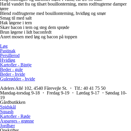
Hæld vandet fra og tilsæt bouillonterning, mens rodfrugterne damper
tørre
Blend rodfrugterne med bouillonterning, hvidløg og smør
Smag til med salt
Hak løgene i tern
Skær bacon i tern og steg dem sprøde
Brun løgene i lidt baconfedt
Anret mosen med løg og bacon på toppen
Løg
Pastinak
Persillerod
Hvidløg
Kartofler - Bintje
Beder - gule
Beder - hvide
Gulerødder - hvide
Adelers Allé 102, 4540 Fårevejle St. ・ Tlf.: 40 41 75 50
Mandag-torsdag 9-18 ・ Fredag 9-19 ・ Lørdag 9-17 ・Søndag 10-
19
Gårdbutikken
Spidskål
Squash
Kartofler - Røde
Asparges - grønne
Jordbær
Opskrifter