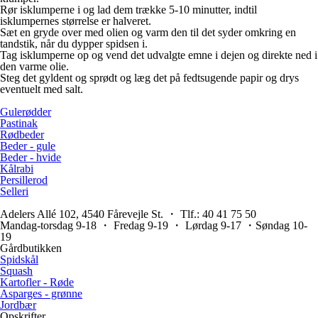
Rør isklumperne i og lad dem trække 5-10 minutter, indtil
isklumpernes størrelse er halveret.
Sæt en gryde over med olien og varm den til det syder omkring en
tandstik, når du dypper spidsen i.
Tag isklumperne op og vend det udvalgte emne i dejen og direkte ned i
den varme olie.
Steg det gyldent og sprødt og læg det på fedtsugende papir og drys
eventuelt med salt.
Gulerødder
Pastinak
Rødbeder
Beder - gule
Beder - hvide
Kålrabi
Persillerod
Selleri
Adelers Allé 102, 4540 Fårevejle St. ・ Tlf.: 40 41 75 50
Mandag-torsdag 9-18 ・ Fredag 9-19 ・ Lørdag 9-17 ・Søndag 10-
19
Gårdbutikken
Spidskål
Squash
Kartofler - Røde
Asparges - grønne
Jordbær
Opskrifter