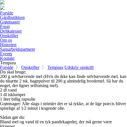
Forside
Gårdbutikken
Grøntsager
Frugt
Delikatesser
Opskrifter
Om os
Historien
Samarbejdspartnere
Events
Kontakt
Tempura
Forside
〉
Opskrifter
〉
Tempura
Udskriv opskrift
Du skal bruge:
200 g selvhævende mel (Hvis du ikke kan finde selvhævende mel, kan
du tilsætte 2 tsk. bagepulver til 200 g almindelig hvedemel. Så har du
noget, der ligner selfraising mel).
2 dl vand
1 dl isklumper
1 liter billig rapsolie
Grøntsager: Alle slags i strimler der er så tykke, at de lige præcis bliver
spiselige af 1⁄2 minut i kogende olie.
Sådan gør du:
Bland mel og vand til en tyk pandekagedej, der må gerne være
klumper.