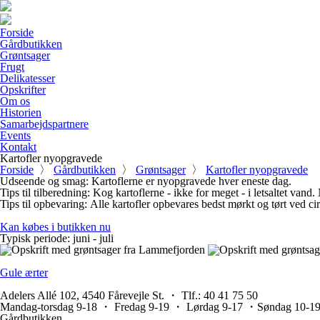
Forside
Gårdbutikken
Grøntsager
Frugt
Delikatesser
Opskrifter
Om os
Historien
Samarbejdspartnere
Events
Kontakt
Kartofler nyopgravede
Forside
〉
Gårdbutikken
〉
Grøntsager
〉
Kartofler nyopgravede
Udseende og smag
: Kartoflerne er nyopgravede hver eneste dag.
Tips til tilberedning
: Kog kartoflerne - ikke for meget - i letsaltet va
Tips til opbevaring
: Alle kartofler opbevares bedst mørkt og tørt ved cir
Kan købes i butikken nu
Typisk periode:
juni - juli
Gule ærter
Adelers Allé 102, 4540 Fårevejle St. ・ Tlf.: 40 41 75 50
Mandag-torsdag 9-18 ・ Fredag 9-19 ・ Lørdag 9-17 ・Søndag 10-1
Gårdbutikken