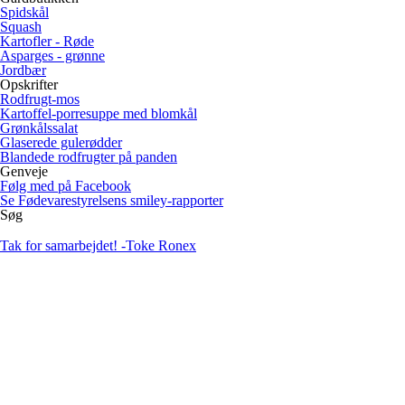
Spidskål
Squash
Kartofler - Røde
Asparges - grønne
Jordbær
Opskrifter
Rodfrugt-mos
Kartoffel-porresuppe med blomkål
Grønkålssalat
Glaserede gulerødder
Blandede rodfrugter på panden
Genveje
Følg med på Facebook
Se Fødevarestyrelsens smiley-rapporter
Søg
Tak for samarbejdet!
-Toke Ronex