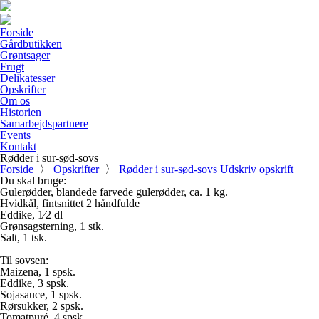
Forside
Gårdbutikken
Grøntsager
Frugt
Delikatesser
Opskrifter
Om os
Historien
Samarbejdspartnere
Events
Kontakt
Rødder i sur-sød-sovs
Forside
〉
Opskrifter
〉
Rødder i sur-sød-sovs
Udskriv opskrift
Du skal bruge:
Gulerødder, blandede farvede gulerødder, ca. 1 kg.
Hvidkål, fintsnittet 2 håndfulde
Eddike, 1⁄2 dl
Grønsagsterning, 1 stk.
Salt, 1 tsk.
Til sovsen:
Maizena, 1 spsk.
Eddike, 3 spsk.
Sojasauce, 1 spsk.
Rørsukker, 2 spsk.
Tomatpuré, 4 spsk.