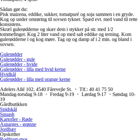
Sådan gør du:
Pisk maizena, eddike, sukker, tomatpuré og soja sammen i en gryde.
Kog op under omrøring til sovsen tykner. Spæd evt. med vand til rette
konsistens.
Skræl gulerødderne og skær dem i stykker på str. med 1⁄2
tommefinger. Kog 2 liter vand op med salt eddike og terning. Kom
gulerødderne i og kog møre. Tag op og damp af i 2 min. og bland i
sovsen.
Gulerødder
Gulerødder - gule
Gulerødder - hvide
Gulerødder - lilla med hvid kerne
Hvidkål
Gulerødder - lilla med orange kerne
Adelers Allé 102, 4540 Fårevejle St. ・ Tlf.: 40 41 75 50
Mandag-torsdag 9-18 ・ Fredag 9-19 ・ Lørdag 9-17 ・Søndag 10-
19
Gårdbutikken
Spidskål
Squash
Kartofler - Røde
Asparges - grønne
Jordbær
Opskrifter
Rodfrugt-mos