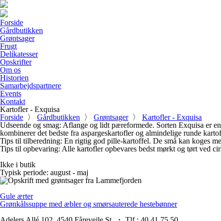
Forside
Gårdbutikken
Grøntsager
Frugt
Delikatesser
Opskrifter
Om os
Historien
Samarbejdspartnere
Events
Kontakt
Kartofler - Exquisa
Forside
〉
Gårdbutikken
〉
Grøntsager
〉
Kartofler - Exquisa
Udseende og smag:
Aflange og lidt pæreformede. Sorten Exquisa er en
kombinerer det bedste fra aspargeskartofler og almindelige runde kartof
Tips til tilberedning:
En rigtig god pille-kartoffel. De små kan koges m
Tips til opbevaring:
Alle kartofler opbevares bedst mørkt og tørt ved cirk
Ikke i butik
Typisk periode:
august - maj
Gule ærter
Grønkålssuppe med æbler og smørsauterede hestebønner
Adelers Allé 102, 4540 Fårevejle St. ・ Tlf.: 40 41 75 50