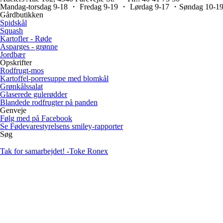
Mandag-torsdag 9-18 ・ Fredag 9-19 ・ Lørdag 9-17 ・Søndag 10-1
Gårdbutikken
Spidskål
Squash
Kartofler - Røde
Asparges - grønne
Jordbær
Opskrifter
Rodfrugt-mos
Kartoffel-porresuppe med blomkål
Grønkålssalat
Glaserede gulerødder
Blandede rodfrugter på panden
Genveje
Følg med på Facebook
Se Fødevarestyrelsens smiley-rapporter
Søg
Tak for samarbejdet!
-Toke Ronex