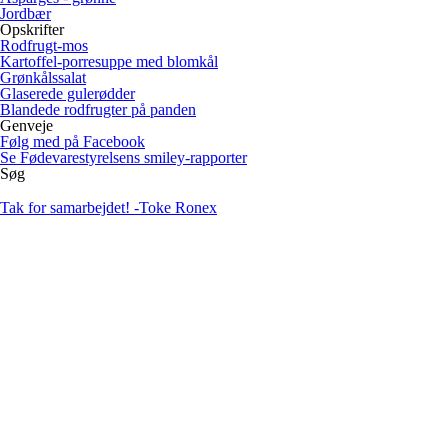
Jordbær
Opskrifter
Rodfrugt-mos
Kartoffel-porresuppe med blomkål
Grønkålssalat
Glaserede gulerødder
Blandede rodfrugter på panden
Genveje
Følg med på Facebook
Se Fødevarestyrelsens smiley-rapporter
Søg
Tak for samarbejdet!
-Toke Ronex