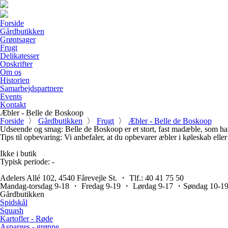
Forside
Gårdbutikken
Grøntsager
Frugt
Delikatesser
Opskrifter
Om os
Historien
Samarbejdspartnere
Events
Kontakt
Æbler - Belle de Boskoop
Forside
〉
Gårdbutikken
〉
Frugt
〉
Æbler - Belle de Boskoop
Udseende og smag:
Belle de Boskoop er et stort, fast madæble, som ha
Tips til opbevaring:
Vi anbefaler, at du opbevarer æbler i køleskab elle
Ikke i butik
Typisk periode:
-
Adelers Allé 102, 4540 Fårevejle St. ・ Tlf.: 40 41 75 50
Mandag-torsdag 9-18 ・ Fredag 9-19 ・ Lørdag 9-17 ・Søndag 10-1
Gårdbutikken
Spidskål
Squash
Kartofler - Røde
Asparges - grønne