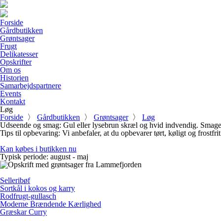
Forside
Gårdbutikken
Grøntsager
Frugt
Delikatesser
Opskrifter
Om os
Historien
Samarbejdspartnere
Events
Kontakt
Løg
Forside
〉
Gårdbutikken
〉
Grøntsager
〉
Løg
Udseende og smag:
Gul eller lysebrun skræl og hvid indvendig. Smag
Tips til opbevaring:
Vi anbefaler, at du opbevarer tørt, køligt og frostfri
Kan købes i butikken nu
Typisk periode:
august - maj
Selleribøf
Sortkål i kokos og karry
Rodfrugt-gullasch
Moderne Brændende Kærlighed
Græskar Curry