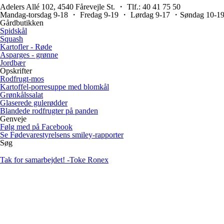
Adelers Allé 102, 4540 Fårevejle St. ・ Tlf.: 40 41 75 50
Mandag-torsdag 9-18 ・ Fredag 9-19 ・ Lørdag 9-17 ・Søndag 10-1
Gårdbutikken
Spidskål
Squash
Kartofler - Røde
Asparges - grønne
Jordbær
Opskrifter
Rodfrugt-mos
Kartoffel-porresuppe med blomkål
Grønkålssalat
Glaserede gulerødder
Blandede rodfrugter på panden
Genveje
Følg med på Facebook
Se Fødevarestyrelsens smiley-rapporter
Søg
Tak for samarbejdet!
-Toke Ronex